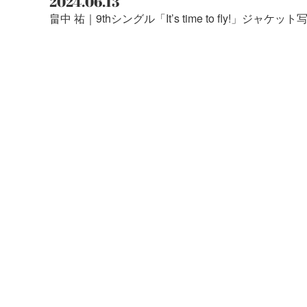
2024.06.13
畠中 祐｜9thシングル「It’s time to fly!」ジ