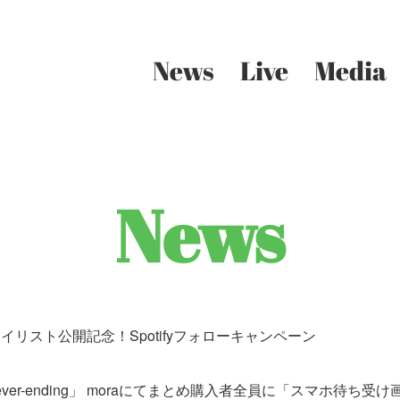
news
live
media
news
リストプレイリスト公開記念！Spotifyフォローキャンペーン
ソング「Never-ending」 moraにてまとめ購入者全員に「スマホ待