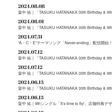
2024.08.08
畠中 祐｜「TASUKU HATANAKA 30th Birthday & 9t
2024.08.01
畠中 祐｜「TASUKU HATANAKA 30th Birthday & 9th S
2024.07.31
“A・C・E”テーマソング「Never-ending」配信開始！
2024.07.12
畠中 祐｜「TASUKU HATANAKA 30th Birthday & 9th S
2024.07.12
畠中 祐｜「TASUKU HATANAKA 30th Birthday & 9th 
2024.06.13
畠中 祐｜「TASUKU HATANAKA 30th Birthday & 9
2024.06.13
畠中 祐｜9thシングル「It’s time to fly!」店舗特